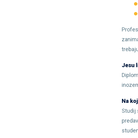
Profes
zanima
trebaju
Jesu l
Diplo
inozem
Na koj
Studij
predav
studen