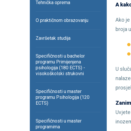
Tehnička oprema
A kako
Ako je
O praktičnom obrazovanju
broja u
Završetak studija
Specifičnosti u bachelor
programu Primijenjena
psihologija (180 ECTS) -
U sluča
visokoškolski strukovni
nalaze
prosje
Specifičnosti u master
programu Psihologija (120
Zanima
ECTS)
Uvjete
Specifičnosti u master
inozem
programima