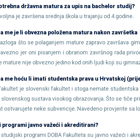
potrebna državna matura za upis na bachelor studij?
voljna je završena srednja škola u trajanju od 4 godine.
a me je li obvezna položena matura nakon završetka
 razloga što se polaganjem mature zapravo završava gima
bavezno jer oni pisanjem i obranom završnog rada privo
e mature nije obvezno jedino kod onih ljudi koji su gimnaz
 me hoću li imati studentska prava u Hrvatskoj (pri
akultet je slovenski fakultet i stoga nemate studentska 
 slovenskog sustava visokog obrazovanja. Što se tiče pr
t ostvarujete neke subvencije. Navedeno provjerite sa l
i programi javno važeći i akreditirani?
i studijski programi DOBA Fakulteta su javno važeći i akr