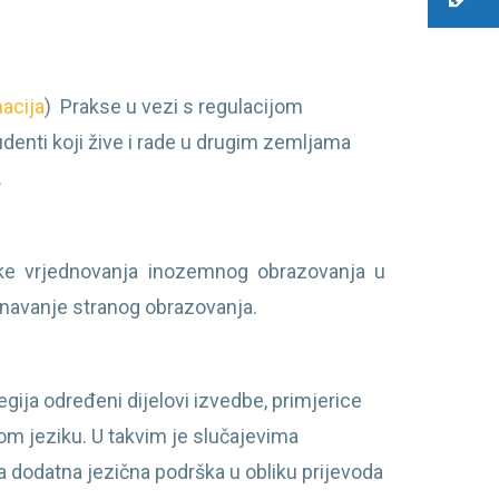
macija
)
Prakse u vezi s regulacijom
denti koji žive i rade u drugim zemljama
.
ke vrjednovanja inozemnog obrazovanja u
znavanje stranog obrazovanja.
egija određeni dijelovi izvedbe, primjerice
kom jeziku. U takvim je slučajevima
 dodatna jezična podrška u obliku prijevoda