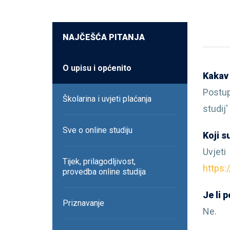
NAJČEŠĆA PITANJA
O upisu i općenito
Kakav 
Postup
Školarina i uvjeti plaćanja
studij'
Sve o online studiju
Koji s
Uvjeti
Tijek, prilagodljivost,
https:
provedba online studija
Je li 
Priznavanje
Ne.