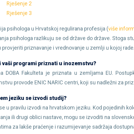
Rješenje 2
Rješenje 3
ija psihologa u Hrvatskoj regulirana profesija
(
više infor
nja psihologa razlikuju se od države do države. Stoga stu
 provjeriti priznavanje i vrednovanje u zemlji u kojoj rade
i vaši programi priznati u inozemstvu?
ma DOBA Fakulteta je priznata u zemljama EU. Postup
stvu provode ENIC NARIC centri, koji su nadležni za pri
em jeziku se izvodi studij?
 se u pravilu izvodi na hrvatskom jeziku. Kod pojedinih kol
anja ili drugi oblici nastave, mogu se izvoditi na slovens
tima za lakše praćenje i razumijevanje sadržaja dostupna