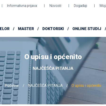
Informativna prijava
Novosti
Događaji
Moj
ELOR
MASTER
DOKTORSKI
ONLINE STUDIJ
O upisu i općenito
NAJČEŠĆA PITANJA
Početna
NAJČEŠĆA PITANJA
O upisu i općenito