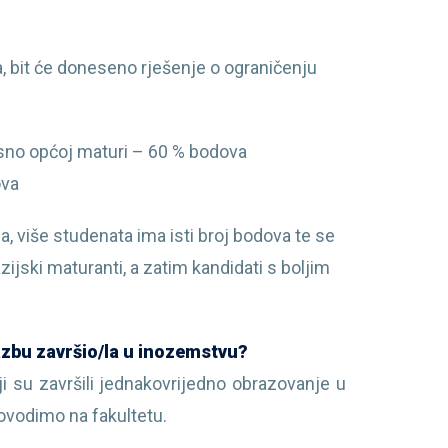
ta, bit će doneseno rješenje o ograničenju
osno općoj maturi – 60 % bodova
ova
sa, više studenata ima isti broj bodova te se
ijski maturanti, a zatim kandidati s boljim
azbu završio/la u inozemstvu?
i su završili jednakovrijedno obrazovanje u
ovodimo na fakultetu.