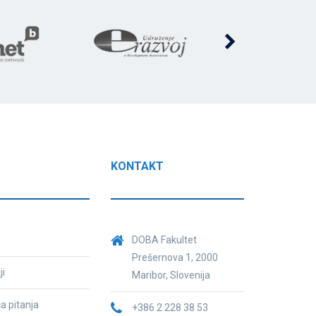
O
KONTAKT
DOBA Fakultet
Prešernova 1, 2000
ji
Maribor, Slovenija
a pitanja
+386 2 228 38 53