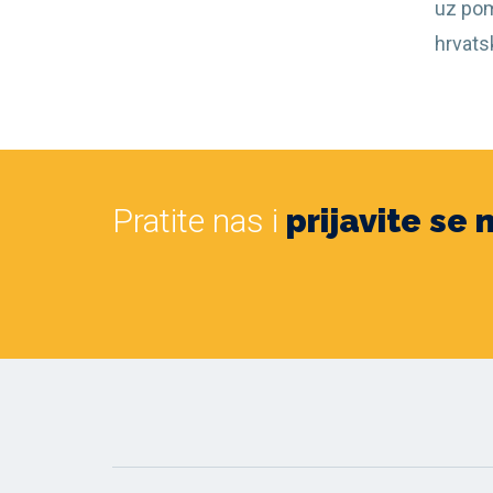
uz pom
hrvats
Pratite nas i
prijavite se