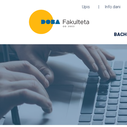
Upis
Info dani
BACH