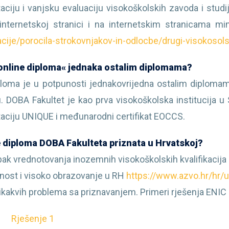
taciju i vanjsku evaluaciju visokoškolskih zavoda i stu
internetskoj stranici i na internetskim stranicama mi
acije/porocila-strokovnjakov-in-odlocbe/drugi-visokosols
»online diploma« jednaka ostalim diplomama?
ploma je u potpunosti jednakovrijedna ostalim diplomam
u. DOBA Fakultet je kao prva visokoškolska institucija u 
taciju UNIQUE i međunarodni certifikat EOCCS.
je diploma DOBA Fakulteta priznata u Hrvatskoj?
ak vrednotovanja inozemnih visokoškolskih kvalifikacija
nost i visoko obrazovanje u RH
https://www.azvo.hr/hr/u
nikakvih problema sa priznavanjem. Primeri rješenja ENIC
Rješenje 1