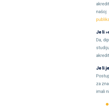
akredi
našoj 
publik
Je li 
Da, di
studij
akredi
Je li 
Postup
za zna
imali 