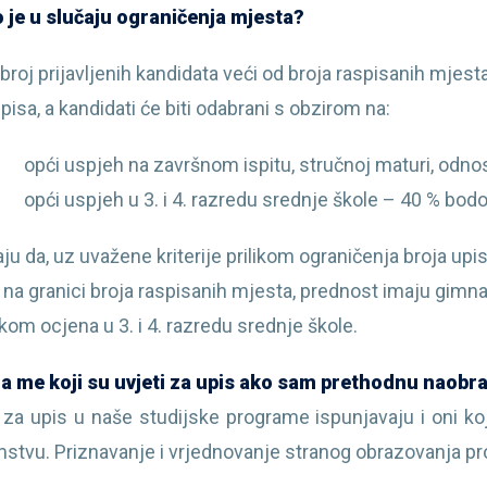
 je u slučaju ograničenja mjesta?
 broj prijavljenih kandidata veći od broja raspisanih mjes
pisa, a kandidati će biti odabrani s obzirom na:
opći uspjeh na završnom ispitu, stručnoj maturi, odn
opći uspjeh u 3. i 4. razredu srednje škole – 40 % bod
ju da, uz uvažene kriterije prilikom ograničenja broja upi
 na granici broja raspisanih mjesta, prednost imaju gimnaz
kom ocjena u 3. i 4. razredu srednje škole.
 me koji su uvjeti za upis ako sam prethodnu naobr
 za upis u naše studijske programe ispunjavaju i oni koj
stvu. Priznavanje i vrjednovanje stranog obrazovanja pr