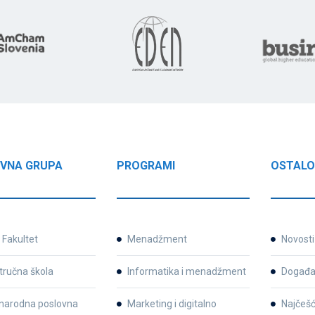
VNA GRUPA
PROGRAMI
OSTAL
Fakultet
Menadžment
Novosti
tručna škola
Informatika i menadžment
Događa
arodna poslovna
Marketing i digitalno
Najčešć