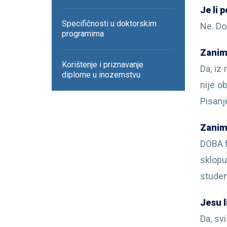
Je li 
Specifičnosti u doktorskim
Ne. Do
programima
Zanim
Korištenje i priznavanje
Da, iz
diplome u inozemstvu
nije o
Pisanj
Zanima
DOBA f
sklopu
studen
Jesu l
Da, sv