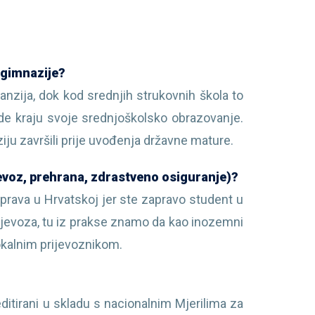
 gimnazije?
nzija, dok kod srednjih strukovnih škola to
de kraju svoje srednjoškolsko obrazovanje.
iju završili prije uvođenja državne mature.
jevoz, prehrana, zdrastveno osiguranje)?
prava u Hrvatskoj jer ste zapravo student u
ijevoza, tu iz prakse znamo da kao inozemni
okalnim prijevoznikom.
editirani u skladu s nacionalnim Mjerilima za