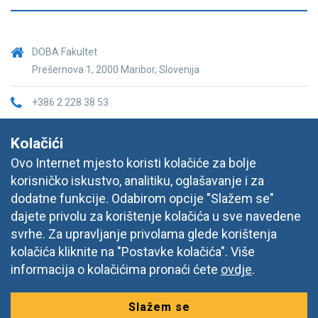
DOBA Fakultet
Prešernova 1, 2000 Maribor, Slovenija
+386 2 228 38 53
info@doba.hr
Kolačići
Ovo Internet mjesto koristi kolačiće za bolje
korisničko iskustvo, analitiku, oglašavanje i za
dodatne funkcije. Odabirom opcije "Slažem se"
dajete privolu za korištenje kolačića u sve navedene
svrhe. Za upravljanje privolama glede korištenja
kolačića kliknite na "Postavke kolačića". Više
informacija o kolačićima pronaći ćete
ovdje
.
Slažem se