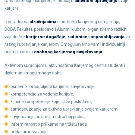
rada te trebaju usmjerenje i poticaj u
aktivnom upravljanju
svoje
karijere.
U suradnji sa
stručnjacima
u području karijernog usmjerenja,
DOBA Fakultet, poslodavci i Alumni klubom, organiziramo različit
zajedničke
karijerne događaje, radionice i osposobljavanja
za
razvoj i upravljanje karijerom. Omogućavamo vam i individualniji
pristup u obliku
osobnog karijernog savjetovanja
.
Aktivnom suradnjom u aktivnostima Karijernog centra studenti i
diplomanti mogu mnogo dobiti:
osnovno i produbljeno karijerno savjetovanje,
kompetencije za vođenje karijere,
ključne kompetencije koje traže poslodavci,
samopouzdanje za aktivno upravljanje svojom karijerom,
savjetovanje pri studiju i stručnoj praksi,
informiranost o prilikama na tržištu rada,
prilike umrežavanja.