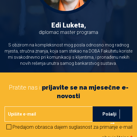
Edi Luketa,
diplomac master programa
S obzirom na kompleksnost mog posla odnosno mog radnog
mjesta, stručna znanja, koja sam stekao na DOBA Fakultetu koriste
mi svakodnevno pri komunikaciji s klijentima, i pronađenu nekih
novih rešenja unutra samog bankarstvog sustava.
Pratite nas i
prijavite se na mjesečne e-
novosti
Pošalji
Predajom obrasca dajem suglasnost za primanje e-mail