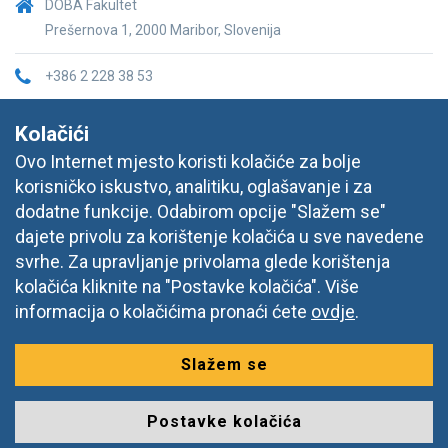
DOBA Fakultet
Prešernova 1, 2000 Maribor, Slovenija
+386 2 228 38 53
info@doba.hr
Kolačići
Ovo Internet mjesto koristi kolačiće za bolje
korisničko iskustvo, analitiku, oglašavanje i za
dodatne funkcije. Odabirom opcije "Slažem se"
dajete privolu za korištenje kolačića u sve navedene
svrhe. Za upravljanje privolama glede korištenja
kolačića kliknite na "Postavke kolačića". Više
informacija o kolačićima pronaći ćete
ovdje
.
Slažem se
© 2026 DOBA, Prešernova ulica 1, 2000 Maribor,
Sva prava
pridržana
Postavke kolačića
Izdelava spletnih strani