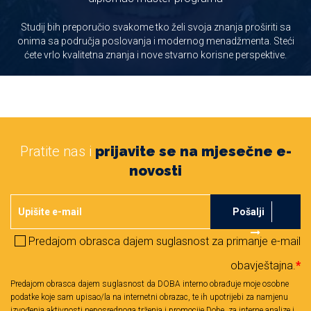
Studij bih preporučio svakome tko želi svoja znanja proširiti sa
onima sa područja poslovanja i modernog menadžmenta. Steći
ćete vrlo kvalitetna znanja i nove stvarno korisne perspektive.
Pratite nas i
prijavite se na mjesečne e-
novosti
Pošalji
Predajom obrasca dajem suglasnost za primanje e-mail
obavještajna.
*
Predajom obrasca dajem suglasnost da DOBA interno obrađuje moje osobne
podatke koje sam upisao/la na internetni obrazac, te ih upotrijebi za namjenu
izvođenja aktivnosti neposrednoga trženja i promocije Dobe, za interne analize i