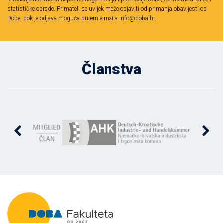
statističke obrade. Primatelj se uvijek može odjaviti od primanja obavijesti od
Dobe, dok je odjava moguća putem e-maila
info@doba.hr
.
Članstva