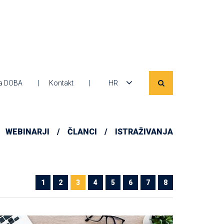
a DOBA
Kontakt
HR
WEBINARJI
ČLANCI
ISTRAŽIVANJA
1
2
3
4
5
6
7
8