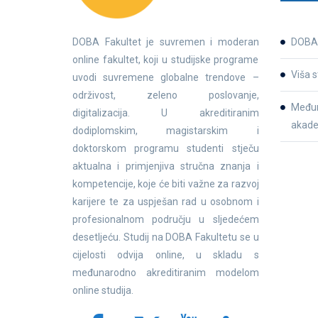
DOBA Fakultet je suvremen i moderan
DOBA 
online fakultet, koji u studijske programe
Viša s
uvodi suvremene globalne trendove –
održivost, zeleno poslovanje,
Međun
digitalizacija. U akreditiranim
akade
dodiplomskim, magistarskim i
doktorskom programu studenti stječu
aktualna i primjenjiva stručna znanja i
kompetencije, koje će biti važne za razvoj
karijere te za uspješan rad u osobnom i
profesionalnom području u sljedećem
desetljeću. Studij na DOBA Fakultetu se u
cijelosti odvija online, u skladu s
međunarodno akreditiranim modelom
online studija.