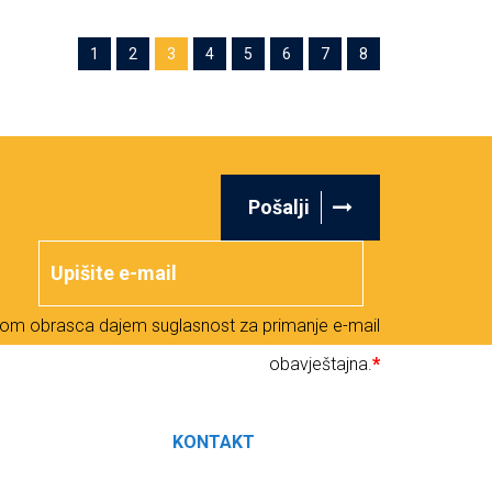
1
2
3
4
5
6
7
8
Pošalji
om obrasca dajem suglasnost za primanje e-mail
obavještajna.
*
O
KONTAKT