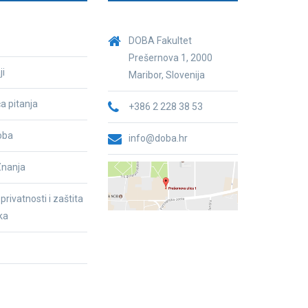
DOBA Fakultet
Prešernova 1, 2000
ji
Maribor, Slovenija
a pitanja
+386 2 228 38 53
oba
info@doba.hr
nanja
 privatnosti i zaštita
ka