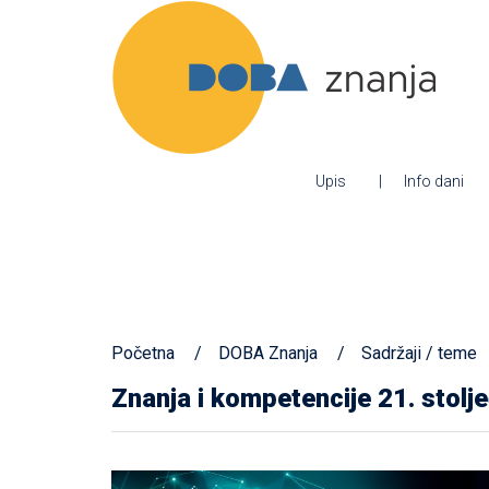
Upis
Info dani
Početna
DOBA Znanja
Sadržaji / teme
Znanja i kompetencije 21. stolj