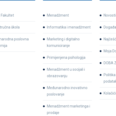
Fakultet
Menadžment
Novosti
tručna škola
Informatika i menadžment
Događa
arodna poslovna
Marketing i digitalno
Najčešć
mija
komuniciranje
Moja D
Primijenjena psihologija
DOBA Z
Menadžment u socijali i
Politika
obrazovanju
podata
Međunarodno inovativno
Kolačići
poslovanje
Menadžment marketinga i
prodaje