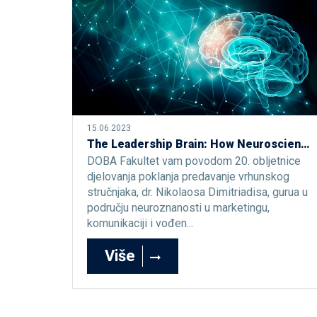
15.06.2023
The Leadership Brain: How Neuroscience Helps People to Succeed and Grow
DOBA Fakultet vam povodom 20. obljetnice
djelovanja poklanja predavanje vrhunskog
stručnjaka, dr. Nikolaosa Dimitriadisa, gurua u
području neuroznanosti u marketingu,
komunikaciji i vođen...
Više