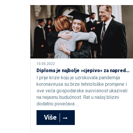
10.05.2022
Diploma je najbolje »cjepivo« za napredovanje u životu
I prije krize koju je uzrokovala pandemija
koronavirusa su brze tehnološke promjene i
sve veća gospodarska suovisnost ukazivali
na nejasnu budućnost. Rat u našoj blizini
dodatno povećava ...
Više