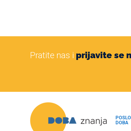
Pratite nas i
prijavite se
POSLO
DOBA