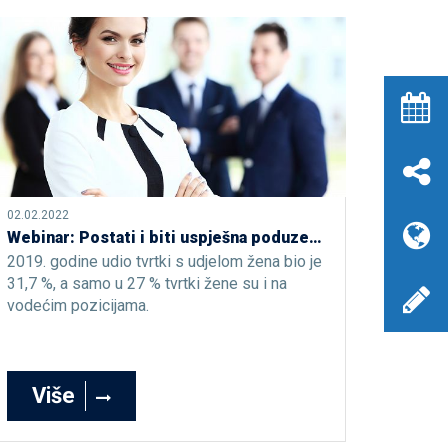
02.02.2022
Webinar: Postati i biti uspješna poduzetnica
2019. godine udio tvrtki s udjelom žena bio je
31,7 %, a samo u 27 % tvrtki žene su i na
vodećim pozicijama.
Više